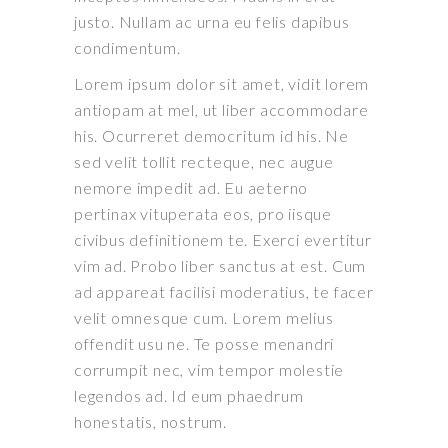
justo. Nullam ac urna eu felis dapibus
condimentum.
Lorem ipsum dolor sit amet, vidit lorem
antiopam at mel, ut liber accommodare
his. Ocurreret democritum id his. Ne
sed velit tollit recteque, nec augue
nemore impedit ad. Eu aeterno
pertinax vituperata eos, pro iisque
civibus definitionem te. Exerci evertitur
vim ad. Probo liber sanctus at est. Cum
ad appareat facilisi moderatius, te facer
velit omnesque cum. Lorem melius
offendit usu ne. Te posse menandri
corrumpit nec, vim tempor molestie
legendos ad. Id eum phaedrum
honestatis, nostrum.