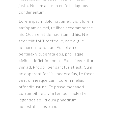
justo. Nullam ac urna eu felis dapibus
condimentum.
Lorem ipsum dolor sit amet, vidit lorem
antiopam at mel, ut liber accommodare
his. Ocurreret democritum id his. Ne
sed velit tollit recteque, nec augue
nemore impedit ad. Eu aeterno
pertinax vituperata eos, pro iisque
civibus definitionem te. Exerci evertitur
vim ad. Probo liber sanctus at est. Cum
ad appareat facilisi moderatius, te facer
velit omnesque cum. Lorem melius
offendit usu ne. Te posse menandri
corrumpit nec, vim tempor molestie
legendos ad. Id eum phaedrum
honestatis, nostrum.